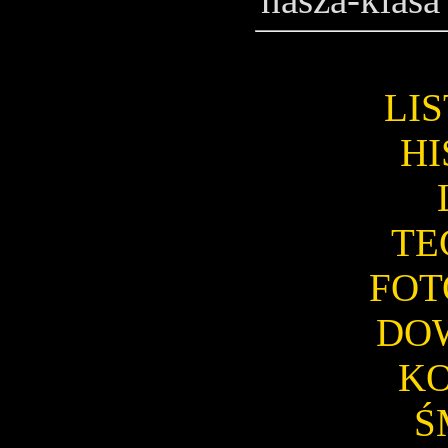
LI
HI
TE
FOT
DO
K
Ś