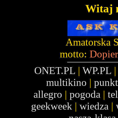
Witaj 
Amatorska 
motto:
Dopier
ONET.PL
|
WP.PL
multikino
|
punk
allegro
|
pogoda
|
te
geekweek
|
wiedza
|
nasza-klasa